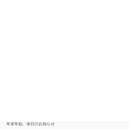
事業者情報
お問い合わせ
会社概要
個人情報保護方針
特定商取引法に基づく表示
新着情報
Windows10でWebカメラの動作確認をする
Windows10でステアリングの動作確認をする
適格請求書発行事業者情報について
年末年始、休日のお知らせ