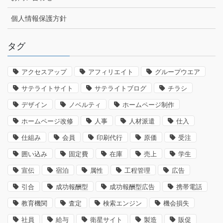
個人情報保護方針
タグ
アクセスアップ
アフィリエイト
グループウエア
サテライトサイト
サテライトブログ
チラシ
デザイン
ノベルティ
ホームページ制作
ホームページ改修
人事
人材派遣
仕入
仕組み
会員
印刷代行
原価
受注
囲い込み
固定費
在庫
売上
学生
宣伝
宿泊
属性
工程管理
広告
引合
成功報酬型
成功報酬型広告
携帯電話
教育機関
査定
検索エンジン
機会損失
社員
給与
衛星サイト
製造
販促